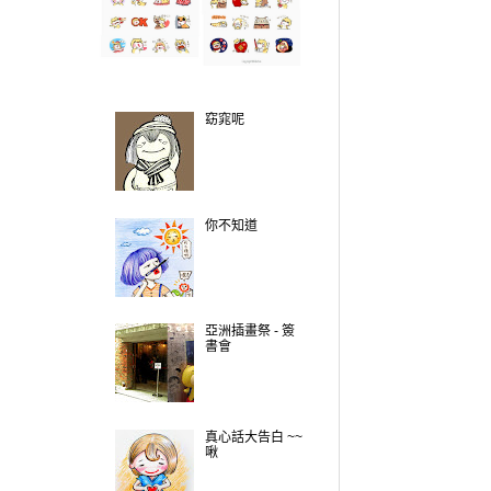
窈窕呢
你不知道
亞洲插畫祭 - 簽
書會
真心話大告白 ~~
啾