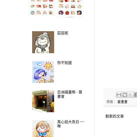
窈窕呢
你不知道
亞洲插畫祭 - 簽
書會
標籤：
愛畫畫
較新的文章
真心話大告白 ~~
啾